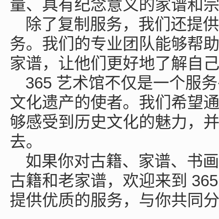
量、具有纪念意义的家谱和
除了复制服务，我们还提供
务。我们的专业团队能够帮
家谱，让他们更好地了解自
365 艺术馆不仅是一个服
文化遗产的使者。我们希望
够感受到历史文化的魅力，
去。
如果你对古籍、家谱、书画
古籍和老家谱，欢迎来到 36
提供优质的服务，与你共同