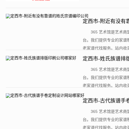
定西市-附近有没有
​365 艺术馆是艺
台。我们提供专业的家谱
老家谱代找服务。站内收录了
定西市-姓氏族谱排
​365 艺术馆是艺
台。我们提供专业的家谱
老家谱代找服务。站内收录了
定西市-古代族谱手
​365 艺术馆是艺
台。我们提供专业的家谱
老家谱代找服务。站内收录了