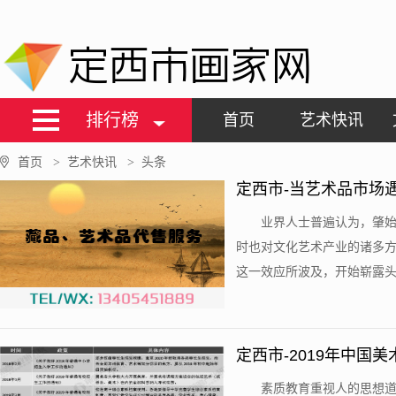
定西市画家网
排行榜
首页
艺术快讯
首页
艺术快讯
头条
>
>
定西市-当艺术品市场
业界人士普遍认为，肇
时也对文化艺术产业的诸多
这一效应所波及，开始崭露头角
定西市-2019年中国
素质教育重视人的思想