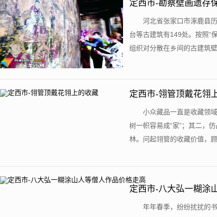
定西市-勘察壁画遗存
河北省张家口市涿鹿县
台等古建筑有149处。按照
组织对分散在乡间的古建筑壁画
定西市-翎管顶戴花翎
小众藏品一直是收藏领
树一帜容易成“家”；其二，
林。问起翎管的收藏价值，顾雪
定西市-八大弘一糊涂
年年春季，纷纷扰扰的