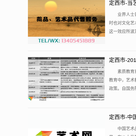
定西市-当
​业界人
时也对文化艺
这一效应所波及
定西市-2
​素质教
教育中，艺术
政策。自国务院
定西市-中
​中国艺