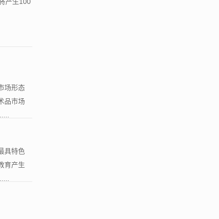
产生100
市场形态
术品市场
..
最具特色
教育产生
..