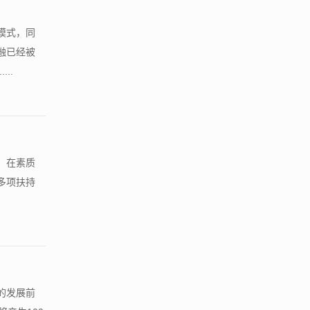
模式，同
融已经被
..
。在素质
多项扶持
的发展前