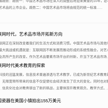
展趋势：趋势一：中国艺术品市场在深入的调整后将迎来黄金的10年，必将
术品的上市企业。趋势二：中国艺术品市场将由规范的统一标准......
联网时代，艺术品市场开拓新方向
互联网正在深刻改变着我们的生活方式和消费习惯。中国艺术品市场与其他
最大挑战或机遇就是：互联网因不断发展而推动形成的系统性融合，对艺
态所产生的改变。作为艺术品要素市场平台的创新，在当下艺术品市场....
联网时代美术教育的探索
代科技的迅猛发展，信息技术普遍渗透与艺术教学，已成为新世纪艺术教育
。无限宽带所带来的信息不仅促使社会经济发生了巨大的变化，同时也对
信息化社会对教育提出了新的挑战，主要体现在教育观念、教学方式、....
国瓷器在美国小镇拍出155万美元