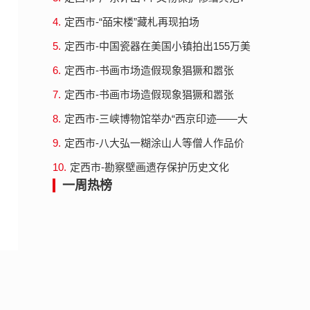
品展...
不改变原状最小干预
4.
定西市-“皕宋楼”藏札再现拍场
5.
定西市-中国瓷器在美国小镇拍出155万美
元
6.
定西市-书画市场造假现象猖獗和嚣张
7.
定西市-书画市场造假现象猖獗和嚣张
8.
定西市-三峡博物馆举办“西京印迹——大
同辽金元文物展”
9.
定西市-八大弘一糊涂山人等僧人作品价
格走高
10.
定西市-勘察壁画遗存保护历史文化
一周热榜