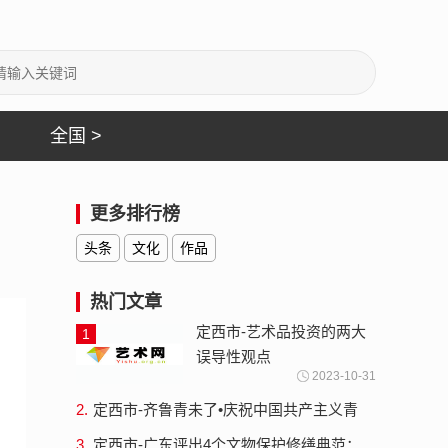
全国 >
更多排行榜
头条
文化
作品
热门文章
定西市-艺术品投资的两大
1
误导性观点
2023-10-31
2.
定西市-齐鲁青未了•庆祝中国共产主义青
年团成立100周年山东省青年书法篆刻作
3.
定西市-广东评出4个文物保护修缮典范：