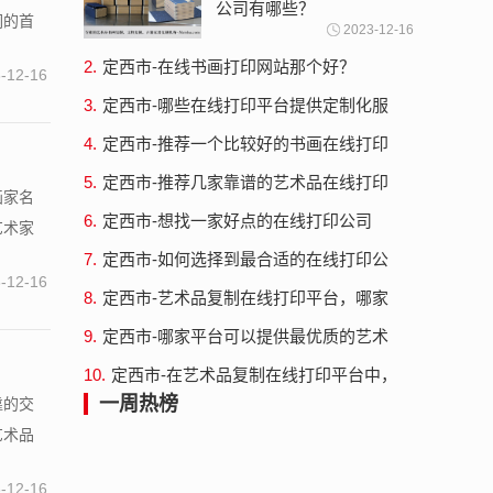
公司有哪些？
们的首
2023-12-16
2.
定西市-在线书画打印网站那个好？
-12-16
3.
定西市-哪些在线打印平台提供定制化服
务？
4.
定西市-推荐一个比较好的书画在线打印
复制网站
5.
定西市-推荐几家靠谱的艺术品在线打印
画家名
公司？
6.
定西市-想找一家好点的在线打印公司
艺术家
7.
定西市-如何选择到最合适的在线打印公
-12-16
司？
8.
定西市-艺术品复制在线打印平台，哪家
才能称得上“最好”？
9.
定西市-哪家平台可以提供最优质的艺术
品复制在线打印服务？
10.
定西市-在艺术品复制在线打印平台中，
哪家最值得信赖？
一周热榜
靠的交
艺术品
-12-16