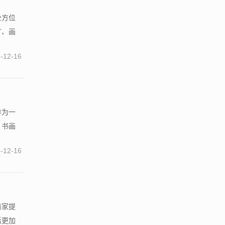
全方位
广、画
-12-16
作为一
、书画
-12-16
商家提
活更加