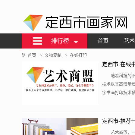
定西市画家网
排行榜
首页
艺术
首页
文物复制
在线打印
>
>
定西市-在线
随着科技的
技术以其高清晰
字书画打印技术使
定西市-推荐
艺术商盟，