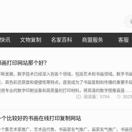
快讯
文物复制
名家百科
商盟服务
客服
书画打印网站那个好？
不断发展，数字技术已经深入到各个领域，包括艺术和书画领域。数字书
度、高色彩还原度和便捷性等特点，逐渐成为了书画复制和传播的重要手
用专业的数字印刷设备和高质量的打印材料，将高清的数字图像直接......
阅读量：5704
2023
一个比较好的书画在线打印复制网站
一个集艺术家推广、艺术品代售、书画家名气推广、画家名气推广、书画