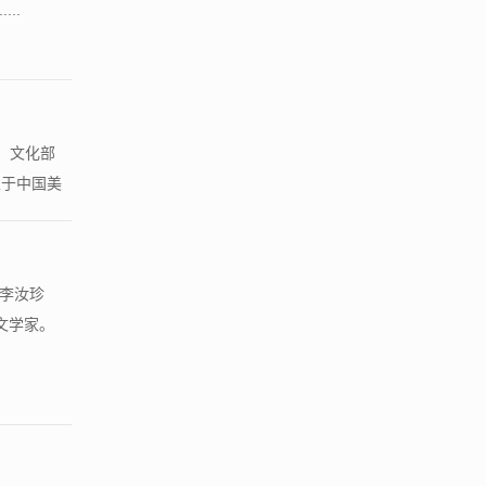
..
，文化部
业于中国美
 李汝珍
文学家。