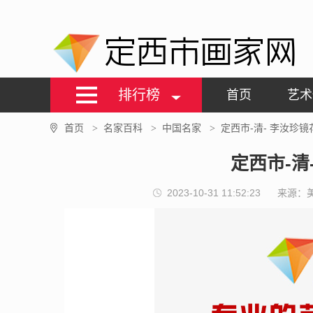
定西市画家网
排行榜
首页
艺术
首页
名家百科
中国名家
定西市-清- 李汝珍镜
>
>
>
定西市-清
2023-10-31 11:52:23
来源：