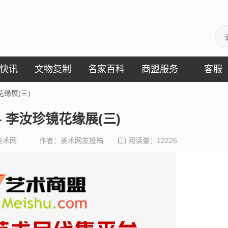
快讯
文物复制
名家百科
商盟服务
客服
花缘展(三)
- 李汝珍镜花缘展(三)
美术网
作者：美术网友投稿
阅读量：
12226