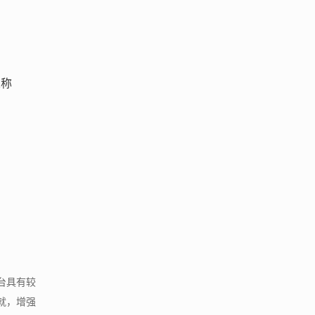
人称
台具有较
就，增强