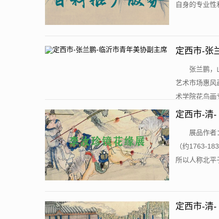
自身的专业性和
定西市-张
​张兰鹏
艺术市场惠风画
术学院花鸟画专
定西市-清-
​展品作者
（约1763
所以人称北平子
定西市-清-