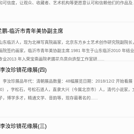
可信度，让观众、收藏者、艺术机构等更愿意认可和信赖他们的作品及....
兰鹏-临沂市青年美协副主席
，山东临沂人，现为北禅写真院画家，北京东方乡土艺术创作研究院副院长
院签约画家，临沂市青年美协副主席.1981 年生于山东临沂2010 年结
业2013 年入荣宝斋画院老圃花鸟意向造型工作室研......
 李汝珍镜花缘展(四)
：李汝珍展品年代：清朝展品数量：48幅展览日期：2018/12/2 开始看展
-1830），字松石，号松石道人，直隶大兴（今属北京市）人，清代小说家，
，博学多才，精通文学、音韵等，现存最著名的......
 李汝珍镜花缘展(三)