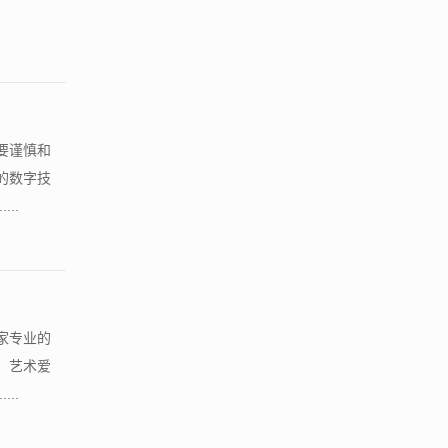
要谨慎和
的数字技
..
家专业的
、艺术爱
..