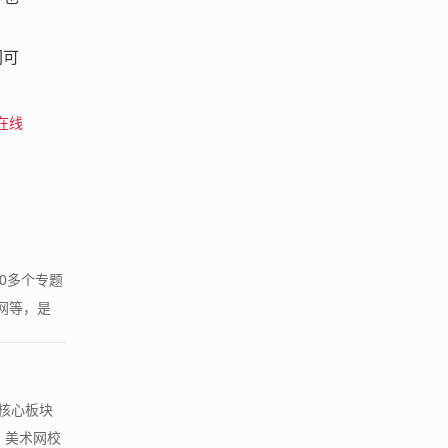
们可
在线
0多个专题
网等，是
核心板块
、美术网校