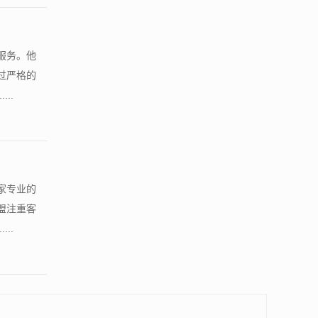
服务。他
过严格的
..
家专业的
盟注重客
..