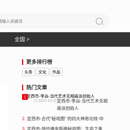
全国 >
更多排行榜
头条
文化
作品
热门文章
1
定西市-李焱-当代艺术无相
2023-10-31
画派创始人
2.
定西市-古代“秘戏图” 的四大神奇功效-中
国古代秘戏春画全集
3.
定西市-胡也佛金瓶梅秘戏图：生命之美