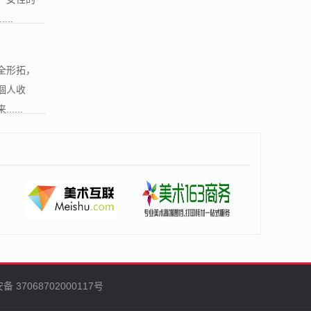
..
全形拓，
個人收
...
 37068702000117号