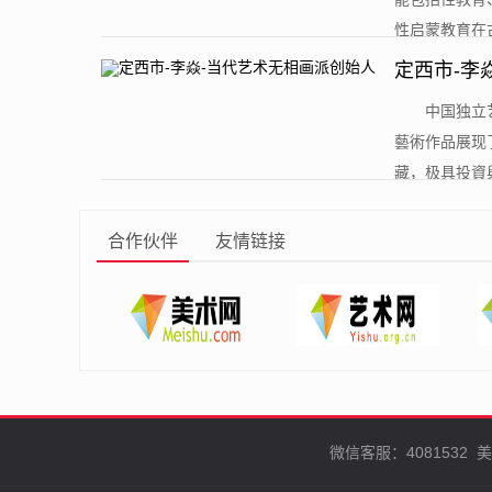
性启蒙教育在古
定西市-李
​中国独
藝術作品展现
藏，极具投資與
合作伙伴
友情链接
微信客服：4081532
美