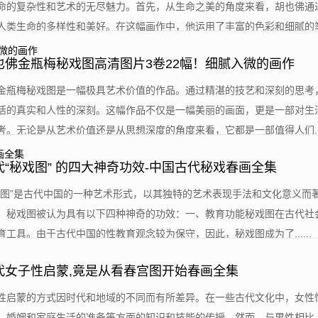
命的复杂性和艺术的无尽魅力。首先，从生命之美的角度来看，胡也佛通
类生命的多样性和美好。在这幅画作中，他运用了丰富的色彩和细腻的笔...
也佛金瓶梅秘戏图高清图片3卷22幅！细腻入微的画作
的金瓶梅秘戏图是一幅极具艺术价值的作品。通过精湛的技艺和深刻的思考
活的真实和人性的深刻。这幅作品不仅是一幅美丽的画面，更是一部对生
。无论是从艺术价值还是从思想深度的角度来看，它都是一部值得人们....
代“秘戏图” 的四大神奇功效-中国古代秘戏春画全集
秘戏图”是古代中国的一种艺术形式，以其独特的艺术表现手法和文化意义而
，秘戏图被认为具有以下四种神奇的功效：一、教育功能秘戏图在古代社
工具。由于古代中国的性教育观念较为保守，因此，秘戏图成为了......
代女子性启蒙,竟是从看春宫图开始春画全集
子性启蒙的方式因时代和地域的不同而有所差异。在一些古代文化中，女性
、婚姻和家庭生活的准备等方面的知识和技能的传授。然而，与男性相比