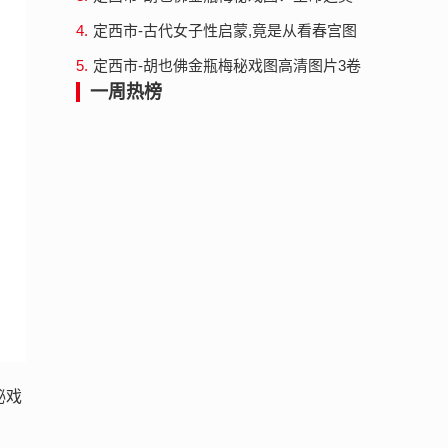
与艺术之魅力
4.
定西市-古代女子性启蒙,竟是从看春宫图
开始春画全集
5.
定西市-胡也佛金瓶梅秘戏图高清图片3卷
22幅！细腻入微的画作
一周热榜
秘戏