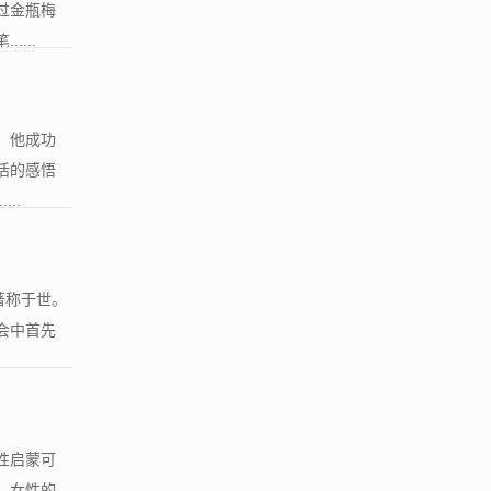
过金瓶梅
...
，他成功
活的感悟
..
著称于世。
会中首先
性启蒙可
，女性的