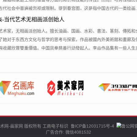
代社会中普遍被忽视或限制。提到春宫图，这是指中国古代的一类绘画....
焱-当代艺术无相画派创始人
立艺术家，无相画派创始人。擅长油画、国画、水彩、書法、篆刻、傳拓和
了她对于东西方文化与哲学的思考与探索，作品被國內外美術館和畫廊及
收藏欣賞雙重價值。中国凤拳慈善行动發起人。李焱作品集有一些人生来...
术网-画家网
版权所有
工商电子标识
鲁ICP备12031715号-4
鲁公网安备
广告合作:
微信4081532