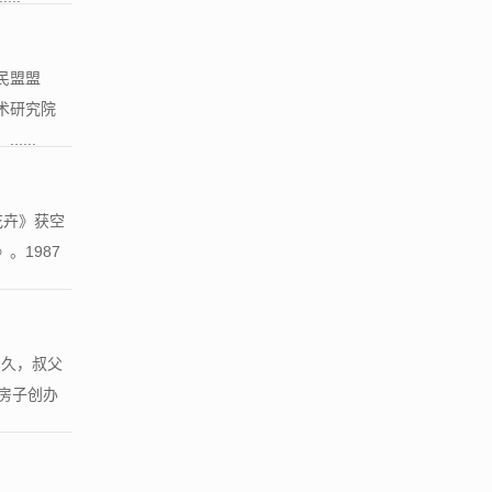
民盟盟
术研究院
...
花卉》获空
。1987
多久，叔父
房子创办