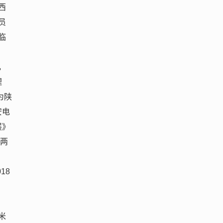
西
员
临
》
，
理
为陕
安电
展》
下两
18
米