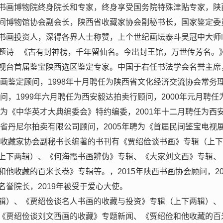
书画博物院终身院长和专家，终身享受国务院特殊津贴专家，陕
间博物馆协会副会长，陕西省收藏家协会副秘书长，国家鉴定委
书画投资人，深得各界人士称赞，上个世纪画坛泰斗吴冠中大师
题诗 《古有封神榜，千年留仙名。今出封王馆，万世传芳名。
视台首届鉴宝陕西选区鉴定专家。中国于右任书法学会名誉主席
书画鉴定顾问，1998年十月聘任为陕西省文化经济交流协会常务
问，1999年六月聘任为西安毅达拍卖行顾问，2000年元月聘任
任为《中华英才大典编委会》特约编委，2001年十二月聘任为西
西省丹尼尔拍卖有限公司顾问，2005年聘为《首届民间鉴宝电视
省收藏家协会副秘书长编著的书刊有《贾绍俭谈书画》专辑（上
上下两辑）、《何海霞书画辨伪》专辑、《大家刘文西》专辑、
他收藏的百米长卷》专辑等。，2015年陕西书画协会顾问，20
誉院长，2019年被受于爱心大使。
辑）、《贾绍俭谈名人书画的收藏与投资》专辑（上下两辑）、
《贾绍俭谈刘文西画的收藏》专题新闻、《贾绍俭和他收藏的百