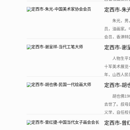
定西市-朱
​朱光，
员，油画家。
会员，香港特区
定西市-谢
​人物生
十军美术展览
年，山西人民美
定西市-胡
​胡也佛
去世了。叔母
义学，自任校长
定西市-曾