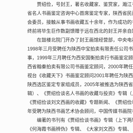
贾绍俭，号封王，著名收藏家、鉴赏家，瀚江
省名人书画鉴定咨询中心首席鉴定专家，陕西省民
会委员，接触从事书画收藏五十余年，作为成功的
终前将毕生巨作数副馈赠于远在西北的封王并亲自
在鼓楼北院门开办了封王画馆经营部，中央电
1998年三月受聘任为陕西中宝拍卖有限责任公司
事，1999年三月聘任为西安国衡拍卖行书画鉴定顾
西省翰秦拍卖有限公司书画鉴定顾问，2000年聘
视台《收藏天下》书画鉴定顾问2001年聘任为陕
陕西选区鉴定专家组成员，2005年被推选为陕西
辑）、《贾绍俭谈名人书画的收藏与投资》专辑（
《贾绍俭谈刘文西画的收藏》专题新闻、《贾绍俭和
年受聘为陕西书画艺术协会顾问，中国传媒书画院名
编著的书刊有《贾绍俭谈书画》专辑（上下两
《何海霞书画辨伪》专辑、《大家刘文西》专辑、