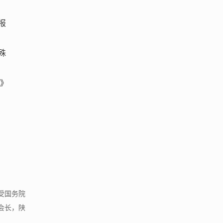
报
殊
俭》
受国务院
会长，陕
..