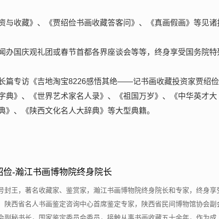
资与收藏》、《贾绍俭书画收藏答客问》、《真画假画》等见诸
闻办国庆观礼团或春节首都各界座谈会等等，终身享受国务院特
长篇专访《吉地淘宝8226感悟其绝——记书画收藏投资家贾绍
字典》、《世界艺术家名人录》、《祖国万岁》、《中华英才大
典》、《陕西文化名人大辞典》等大型典籍。
绍俭-瀚江书画博物院终身院长
，号封王，著名收藏家、鉴赏家，瀚江书画博物院终身院长和专家，终身享
，陕西省名人书画鉴定咨询中心首席鉴定专家，陕西省民间博物馆协会副
副秘书长，国家鉴定委员会委员，接触从事书画收藏五十余年，作为成....