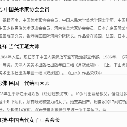
光-中国美术家协会会员
男，祖籍河南，中国美术家协会会员，中国人民大学美术学硕士学历，中国
中国少数民族美术促进会会员，河南省美术家协会会员，日本东京国际艺
画院研究员，香港特区画院河南分院院长。作品曾在美国、法国、日本、...
呈祥-当代工笔大师
平1984年入伍，现任职于中国人民解放军空军政治部宣传部。1986年，《
一等奖。天津人民美术出版社出版年画二幅《月夜虎啸》、《上、下山虎》
术出版社出版年画一幅《双虎图》。《山水》作品荣获中......
也佛-民国一代绘画大师
1908年生于浙江余姚坎敦（现划归慈溪市）。10岁时出嗣给叔父，但没过
是个知书达礼，颇有眼光和魅力的女子。她变卖田产，用自家的17间临街
。胡也佛14岁时，叔母亲自将他送到宁波一所中学读书。两......
红捷-中国当代女子画会会长