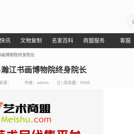
快讯
文物复制
名家百科
商盟服务
客服
书画博物院终身院长
-瀚江书画博物院终身院长
来源：
作者：admin
阅读量：
9568