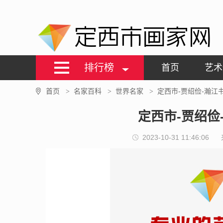
定西市画家网
排行榜
首页
艺术
首页
名家百科
世界名家
定西市-贾绍俭-瀚江
>
>
>
定西市-贾绍俭
2023-10-31 11:46:06